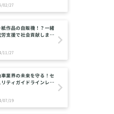
6/02/27
り紙作品の自販機！？一緒
就労支援で社会貢献しませ
navigate_next
か？
4/11/27
動車業界の未来を守る！セ
ュリティガイドラインレベ
navigate_next
2・3達成のための実践ガ
ド
4/07/19