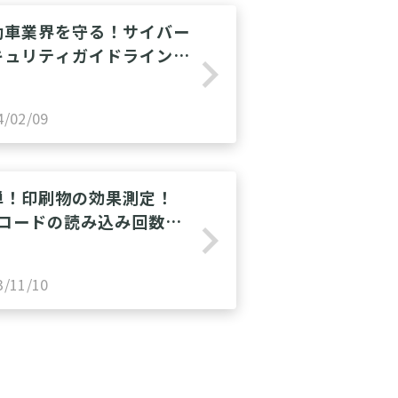
動車業界を守る！サイバー
キュリティガイドライン概
navigate_next
解説！
4/02/09
単！印刷物の効果測定！
Rコードの読み込み回数を
navigate_next
ウントする方法
3/11/10