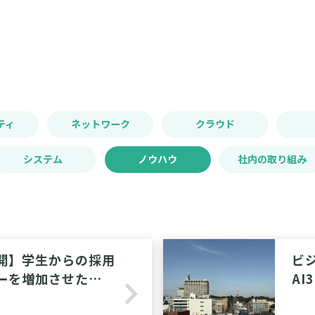
ティ
ネットワーク
クラウド
システム
ノウハウ
社内の取り組み
開】学生からの採用
ビ
ーを増加させた
AI
navigate_next
広告運用の全データと