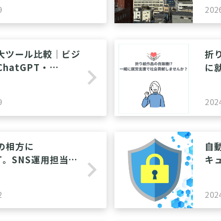
9
202
3大ツール比較｜ビジ
折
hatGPT・
に
navigate_next
t・Gemini活用法
ん
9
202
の相方に
自
PT。SNS運用担当者
キ
navigate_next
ル
イ
2
202