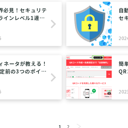
界必見！セキュリテ
自
ラインレベル1達成
セ
navigate_next
基本ステップ
要
5
202
ディネータが教える！
簡
策定前の3つのポイン
Q
navigate_next
カ
6
202
1
2