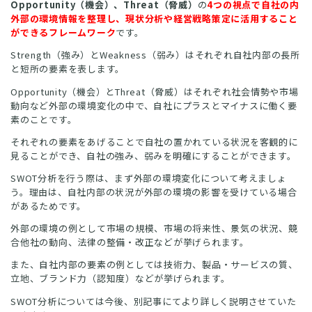
Opportunity（機会）、Threat（脅威）
の
4つの視点で自社の内
外部の環境情報を整理し、現状分析や経営戦略策定に活用すること
ができるフレームワーク
です。
Strength（強み）とWeakness（弱み）はそれぞれ自社内部の長所
と短所の要素を表します。
Opportunity（機会）とThreat（脅威）はそれぞれ社会情勢や市場
動向など外部の環境変化の中で、自社にプラスとマイナスに働く要
素のことです。
それぞれの要素をあげることで自社の置かれている状況を客観的に
見ることができ、自社の強み、弱みを明確にすることができます。
SWOT分析を行う際は、まず外部の環境変化について考えましょ
う。理由は、自社内部の状況が外部の環境の影響を受けている場合
があるためです。
外部の環境の例として市場の規模、市場の将来性、景気の状況、競
合他社の動向、法律の整備・改正などが挙げられます。
また、自社内部の要素の例としては技術力、製品・サービスの質、
立地、ブランド力（認知度）などが挙げられます。
SWOT分析については今後、別記事にてより詳しく説明させていた