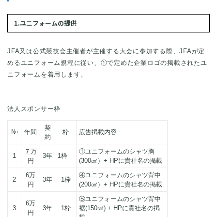
1.ユニフォームの提供
JFA又は公式競技会主催者が主催する大会に参加する際、JFAが定
めるユニフォーム規程に従い、①で定めた企業ロゴの掲載されたユ
ニフォームを着用します。
法人スポンサー枠
契
№
年間
枠
広告掲載内容
約
７万
①ユニフォームのシャツ胸
1
3年
1枠
円
(300㎠）+ HPに貴社名の掲載
6万
④ユニフォームのシャツ背中
2
3年
1枠
円
(200㎠）+ HPに貴社名の掲載
⑤ユニフォームのシャツ背中
6万
3
3年
1枠
裾(150㎠) + HPに貴社名の掲
円