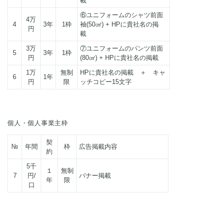
載
⑥ユニフォームのシャツ前面
4万
4
3年
1枠
袖(50㎠) + HPに貴社名の掲
円
載
3万
⑦ユニフォームのパンツ前面
5
3年
1枠
円
(80㎠) + HPに貴社名の掲載
1万
無制
HPに貴社名の掲載 ＋ キャ
6
1年
円
限
ッチコピー15文字
個人・個人事業主枠
契
№
年間
枠
広告掲載内容
約
5千
１
無制
7
円/
バナー掲載
年
限
口