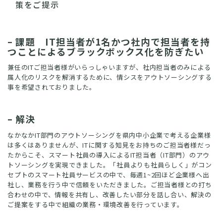
策をご提示
– 課題 IT担当者が1名かつ社内で担当者を持
つことによるブラックボックス化を防ぎたい
兼任のITご担当者様がいらっしゃいますが、
社内担当者のみによる
属人化のリスクを解消するために、情シスをアウトソーシングする
事を希望され
ておりました
。
–
解決
なかなかIT部門のアウトソーシングを県内中小企業で考える企業様
は多くはありませんが、ITに関する知見をお持ちのご担当者様だっ
たからこそ、スマート社員の導入によるIT担当者（IT部門）のアウ
トソーシングを実現できました。「社員よりも社員らしく」がコン
セプトのスマート社員サービスの中で、毎週1~2回ほど企業様へ出
社し、業務を行う中で信頼をいただきました。ご担当者様との打ち
合わせの中で、情報を共有し、改善したい部分を話し合い、解決の
ご提案をする中で組織の業務・環境改善を行っています。