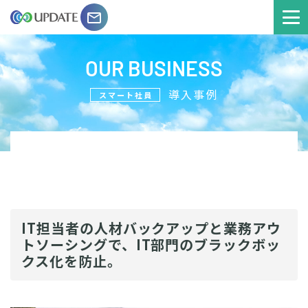
email
OUR BUSINESS
導入事例
スマート社員
IT担当者の人材バックアップと業務アウ
トソーシングで、IT部門のブラックボッ
クス化を防止。