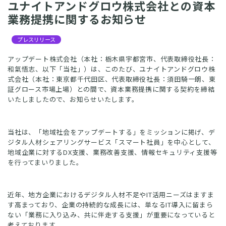
ユナイトアンドグロウ株式会社との資本
業務提携に関するお知らせ
プレスリリース
アップデート株式会社（本社：栃木県宇都宮市、代表取締役社長：
和氣悟志、以下「当社」）は、このたび、ユナイトアンドグロウ株
式会社（本社：東京都千代田区、代表取締役社長：須田騎一朗、
東
証グロース市場上場
）との間で、資本業務提携に関する契約を締結
いたしましたので、お知らせいたします。
当社は、「地域社会をアップデートする」をミッションに掲げ、デ
ジタル人材シェアリングサービス「スマート社員」を中心として、
地域企業に対するDX支援、業務改善支援、情報セキュリティ支援等
を行ってまいりました。
近年、地方企業におけるデジタル人材不足やIT活用ニーズはますま
す高まっており、企業の持続的な成長には、単なるIT導入に留まら
ない「業務に入り込み、共に伴走する支援」が重要になっていると
考えております。