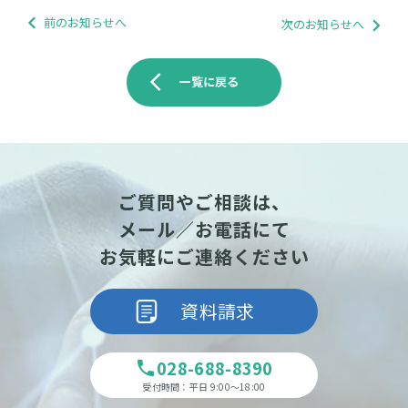
前のお知らせへ
次のお知らせへ
arrow_back_ios
一覧に戻る
ご質問やご相談は、
メール／お電話にて
お気軽にご連絡ください
資料請求
028-688-8390
phone
受付時間：平日 9:00～18:00