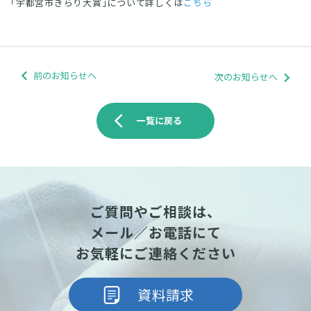
｢宇都宮市きらり大賞｣について詳しくは
こちら
前のお知らせへ
次のお知らせへ
arrow_back_ios
一覧に戻る
ご質問やご相談は、
メール／お電話にて
お気軽にご連絡ください
資料請求