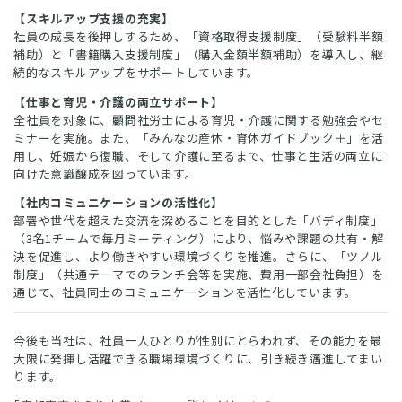
【スキルアップ支援の充実】
社員の成長を後押しするため、「資格取得支援制度」（受験料半額
補助）と「書籍購入支援制度」（購入金額半額補助）を導入し、継
続的なスキルアップをサポートしています。
【仕事と育児・介護の両立サポート】
全社員を対象に、顧問社労士による育児・介護に関する勉強会やセ
ミナーを実施。また、「みんなの産休・育休ガイドブック＋」を活
用し、妊娠から復職、そして介護に至るまで、仕事と生活の両立に
向けた意識醸成を図っています。
【社内コミュニケーションの活性化】
部署や世代を超えた交流を深めることを目的とした「バディ制度」
（3名1チームで毎月ミーティング）により、悩みや課題の共有・解
決を促進し、より働きやすい環境づくりを推進。さらに、「ツノル
制度」（共通テーマでのランチ会等を実施、費用一部会社負担）を
通じて、社員同士のコミュニケーションを活性化しています。
今後も当社は、社員一人ひとりが性別にとらわれず、その能力を最
大限に発揮し活躍できる職場環境づくりに、引き続き邁進してまい
ります。