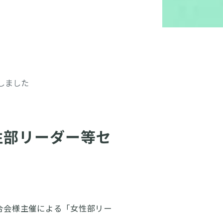
しました
性部リーダー等セ
連合会様主催による「女性部リー