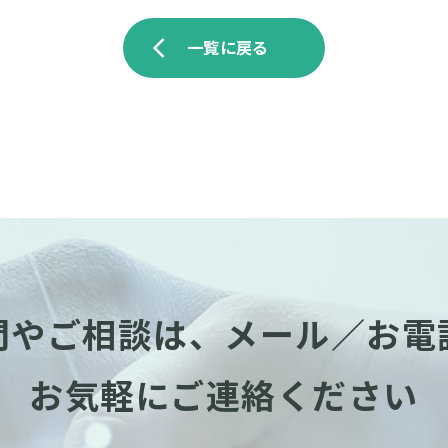
一覧に戻る
arrow_back_ios
問やご相談は、
メール／お電
お気軽にご連絡ください