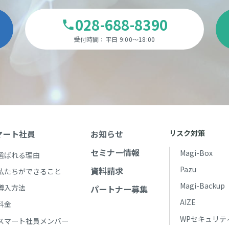
028-688-8390
phone
受付時間：平日 9:00～18:00
マート社員
お知らせ
リスク対策
セミナー情報
Magi-Box
選ばれる理由
Pazu
資料請求
私たちができること
Magi-Backup
導入方法
パートナー募集
AIZE
料金
WPセキュリテ
スマート社員メンバー