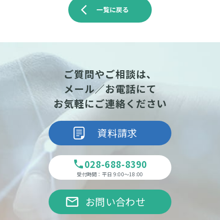
arrow_back_ios
一覧に戻る
ご質問やご相談は、
メール／お電話にて
お気軽にご連絡ください
資料請求
028-688-8390
phone
受付時間：平日 9:00～18:00
email
お問い合わせ