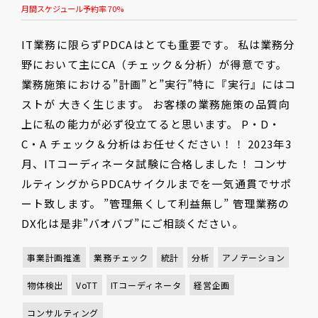
月間スケジュール予約率 70%
IT業務に限らずPDCAはとても重要です。 私は業務分
野において主にCA（チェック＆分析）が得意です。
業務施策における”計画”と”実行”特に『実行』にはコ
ストが 大きく生じます。 お客様の業務施策の品質向
上に私の能力が必ず役立てると思います。 P・D・
C・A チェック＆分析はお任せください！！ 2023年3
月、ITコーディネータ試験に合格しました！ コンサ
ルティングからPDCAサイクルまでを一気通貫でサポ
ート致します。 ”管理無くして利益無し” 管理業務の
DX化は是非”バオバブ”にご相談ください。
事業計画推進
業務チェック
統計
分析
アノテーション
物体検出
VoTT
ITコーディネータ
経営企画
コンサルティング