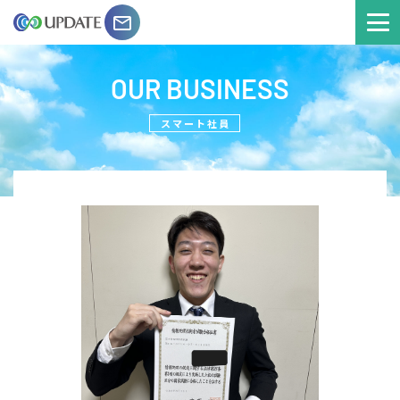
email
OUR BUSINESS
スマート社員